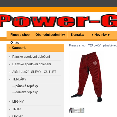
Fitness shop
Fitness shop
Obchodní podmínky
Kontakty
◄ Novinky ►
O nás
Fitness shop
›
TEPLÁKY
›
pánské tep
Kategorie
Pánské sportovní oblečení
Dámské sportovní oblečení
Akční zboží - SLEVY - OUTLET
TEPLÁKY
pánské tepláky
dámské tepláky
LEGÍNY
TRIKA
MIKINY